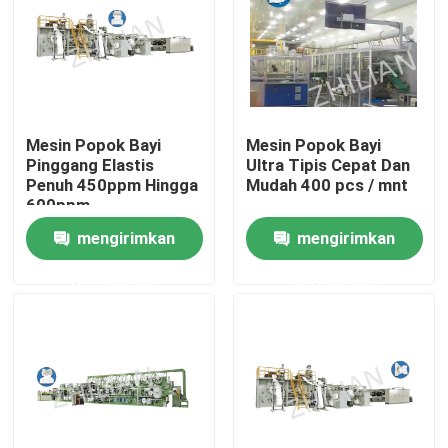
Produk
Mesin Popok Dewasa
Mesin Popok Bayi
Mesin Popok Bayi
Pinggang Elastis
Ultra Tipis Cepat Dan
Mesin Popok Bayi
Penuh 450ppm Hingga
Mudah 400 pcs / mnt
600ppm
mengirimkan
mengirimkan
Tarik Mesin Popok
permintaan
permintaan
Mesin Underpad
Mesin Pembuat Pembalut Wanita
Mesin Pet Pad