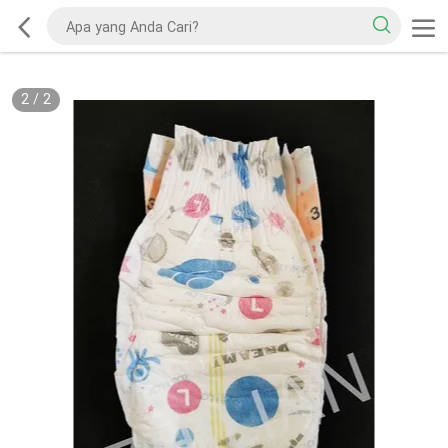
2
/
2