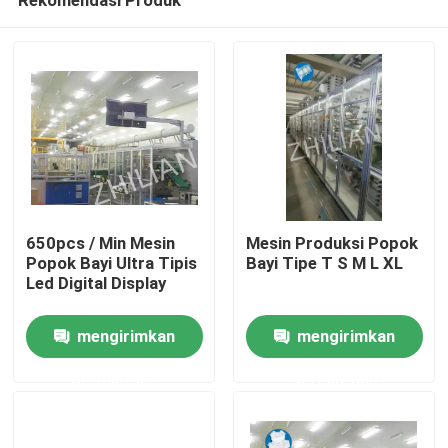
650pcs / Min Mesin
Mesin Produksi Popok
Popok Bayi Ultra Tipis
Bayi Tipe T S M L XL
Led Digital Display
Rumah
mengirimkan
mengirimkan
permintaan
permintaan
Tentang kita
Kontak