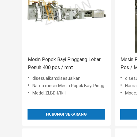
Mesin Popok Bayi Pinggang Lebar
Mesin 
Penuh 400 pcs / mnt
Pcs / M
disesuaikan:disesuaikan
dises
Nama mesin:Mesin Popok Bayi Pinggang Lebar Penuh
Nama 
Model:ZLBD-I/II/III
Mode:Z
HUBUNGI SEKARANG