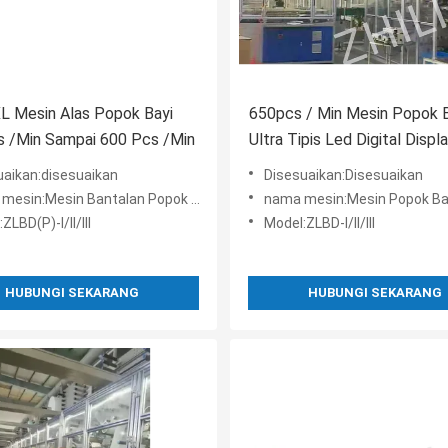
L Mesin Alas Popok Bayi
650pcs / Min Mesin Popok 
s /Min Sampai 600 Pcs /Min
Ultra Tipis Led Digital Displ
uaikan:disesuaikan
Disesuaikan:Disesuaikan
esin:Mesin Bantalan Popok Bayi
nama mesin:Mesin Popok Bayi Ultra-tipis yang mud
ZLBD(P)-I/II/III
Model:ZLBD-I/II/III
HUBUNGI SEKARANG
HUBUNGI SEKARANG