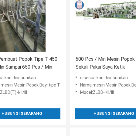
Pembuat Popok Tipe T 450
600 Pcs / Min Mesin Popok 
in Sampai 650 Pcs / Min
Sekali Pakai Saya Ketik
uaikan:disesuaikan
disesuaikan:disesuaikan
mesin:Mesin Popok Bayi tipe T
Nama mesin:Mesin Popok Bayi tipe I st
LBD(T)-I/II/III
Model:ZLBD-I/II/III
HUBUNGI SEKARANG
HUBUNGI SEKARANG