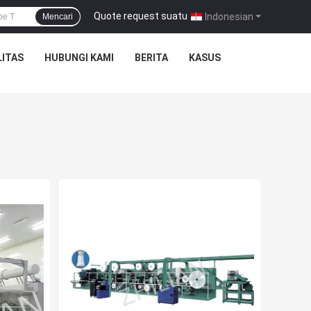
Quote request suatu
|
Indonesian
Mencari
ITAS
HUBUNGI KAMI
BERITA
KASUS