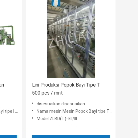
an
Lini Produksi Popok Bayi Tipe T
500 pcs / mnt
disesuaikan:disesuaikan
D-II/ZLBD-III
Nama mesin:Mesin Popok Bayi tipe T ZLBD
Model:ZLBD(T)-I/II/III