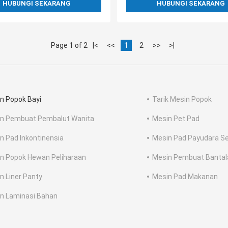
HUBUNGI SEKARANG
HUBUNGI SEKARANG
Page 1 of 2
|<
<<
1
2
>>
>|
n Popok Bayi
Tarik Mesin Popok
n Pembuat Pembalut Wanita
Mesin Pet Pad
n Pad Inkontinensia
Mesin Pad Payudara Se
n Popok Hewan Peliharaan
Mesin Pembuat Bantala
n Liner Panty
Mesin Pad Makanan
n Laminasi Bahan