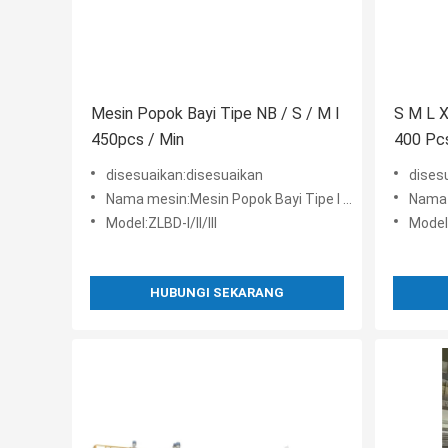
Mesin Popok Bayi Tipe NB / S / M I
S M L X
450pcs / Min
400 Pc
disesuaikan:disesuaikan
dises
Nama mesin:Mesin Popok Bayi Tipe I Tradisional Standar
Nama m
Model:ZLBD-I/II/III
Model:
HUBUNGI SEKARANG