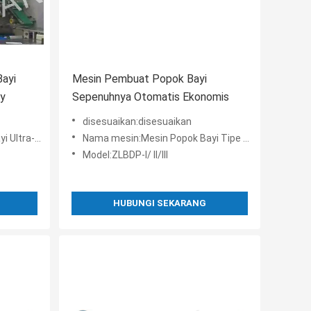
Bayi
Mesin Pembuat Popok Bayi
ay
Sepenuhnya Otomatis Ekonomis
disesuaikan:disesuaikan
ah dipindahkan
Nama mesin:Mesin Popok Bayi Tipe Ekonomis
Model:ZLBDP-I/ II/III
HUBUNGI SEKARANG