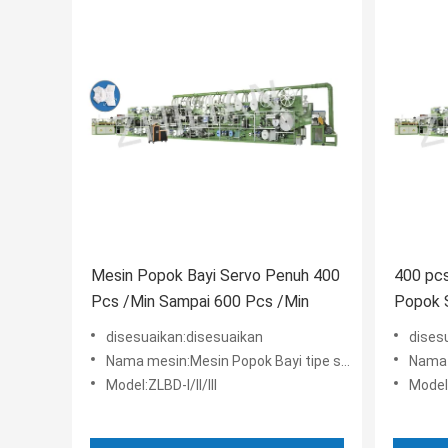
Mesin Popok Bayi Servo Penuh 400
400 pc
Pcs /Min Sampai 600 Pcs /Min
Popok S
disesuaikan:disesuaikan
dises
Nama mesin:Mesin Popok Bayi tipe standar ZLBD-III
Nama mes
Model:ZLBD-I/II/III
Model: