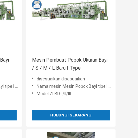
Bayi
Mesin Pembuat Popok Ukuran Bayi
/ S / M / L Baru I Type
disesuaikan:disesuaikan
andar ZL-BD
Nama mesin:Mesin Popok Bayi tipe I klasik
Model:ZLBD-I/II/III
HUBUNGI SEKARANG