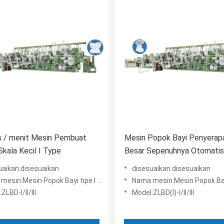
s / menit Mesin Pembuat
Mesin Popok Bayi Penyerap
kala Kecil I Type
Besar Sepenuhnya Otomatis
uaikan:disesuaikan
disesuaikan:disesuaikan
in:Mesin Popok Bayi tipe I klasik ZLBD-III
Nama mesin:Mesin Popok Bayi tipe I standarZLB
ZLBD-I/II/III
Model:ZLBD(I)-I/II/III