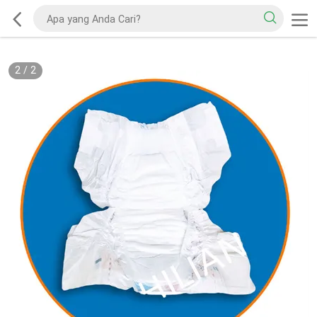
2
/
2