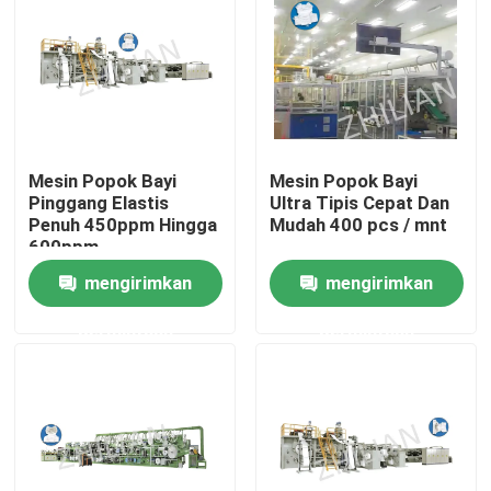
Produk
Mesin Popok Dewasa
Mesin Popok Bayi
Mesin Popok Bayi
Mesin Popok Bayi
Pinggang Elastis
Ultra Tipis Cepat Dan
Penuh 450ppm Hingga
Mudah 400 pcs / mnt
600ppm
Tarik Mesin Popok
mengirimkan
mengirimkan
permintaan
permintaan
Mesin Underpad
Mesin Pembuat Pembalut Wanita
Mesin Pet Pad