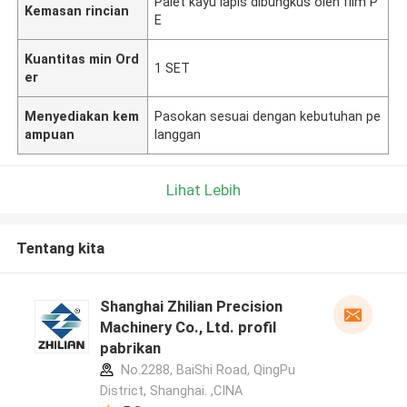
Palet kayu lapis dibungkus oleh film P
Kemasan rincian
E
Kuantitas min Ord
1 SET
er
Menyediakan kem
Pasokan sesuai dengan kebutuhan pe
ampuan
langgan
Lihat Lebih
Tentang kita
Shanghai Zhilian Precision
Machinery Co., Ltd. profil
pabrikan
No.2288, BaiShi Road, QingPu
District, Shanghai. ,CINA