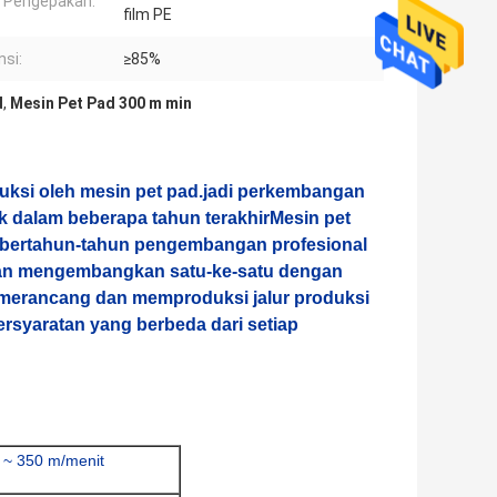
l Pengepakan:
film PE
nsi:
≥85%
d
,
Mesin Pet Pad 300 m min
roduksi oleh mesin pet pad.jadi perkembangan
k dalam beberapa tahun terakhirMesin pet
bertahun-tahun pengembangan profesional
an mengembangkan satu-ke-satu dengan
 merancang dan memproduksi jalur produksi
rsyaratan yang berbeda dari setiap
 ~ 350 m/menit