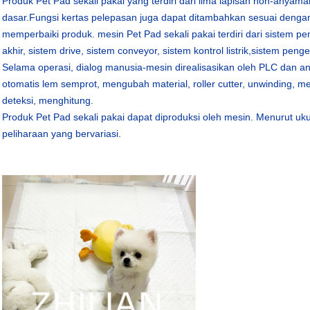
Produk Pet Pad sekali pakai yang terdiri dari lima lapisan non-anyaman, 
dasar.Fungsi kertas pelepasan juga dapat ditambahkan sesuai deng
memperbaiki produk. mesin Pet Pad sekali pakai terdiri dari sistem 
akhir, sistem drive, sistem conveyor, sistem kontrol listrik,sistem peng
Selama operasi, dialog manusia-mesin direalisasikan oleh PLC dan 
otomatis lem semprot, mengubah material, roller cutter, unwinding, me
deteksi, menghitung.
Produk Pet Pad sekali pakai dapat diproduksi oleh mesin. Menurut u
peliharaan yang bervariasi.