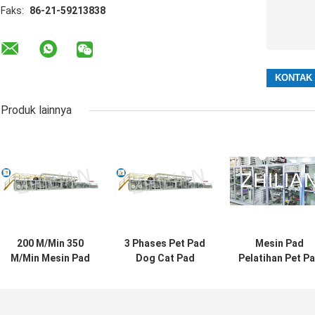
Faks:
86-21-59213838
Produk lainnya
200 M/Min 350
3 Phases Pet Pad
Mesin Pad
M/Min Mesin Pad
Dog Cat Pad
Pelatihan Pet P
Pet Sekali Pakai
Membuat Mesin
Sekali Pakai
Otomatis
350 m/ Min
Panjang 350m
900mm