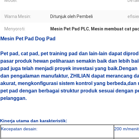
Model:
Detai
Warna Mesin:
Ditunjuk oleh Pembeli
efisie
Menyoroti:
Mesin Pet Pad PLC
,
Mesin membuat cat pa
Mesin Pet Pad Dog Pad
Pet pad, cat pad, pet training pad dan lain-lain dapat dip
pasar produk hewan peliharaan semakin baik dan lebih bai
pad juga telah menjadi proyek investasi yang baik.
Dengan 
dan pengalaman manufaktur, ZHILIAN dapat merancang d
akurat, mengkonfigurasi sistem kontrol yang berbeda,dan
pet pad dengan berbagai struktur produk sesuai dengan pe
pelanggan.
Kinerja utama dan karakteristik:
Kecepatan desain:
200 m/menit