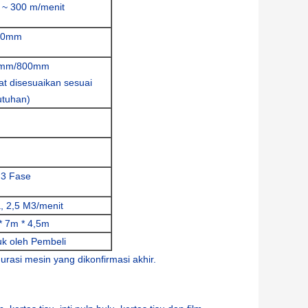
 ~ 300 m/menit
00mm
0mm/800mm
at disesuaikan sesuai
utuhan)
 3 Fase
, 2,5 M3/menit
* 7m * 4,5m
uk oleh Pembeli
urasi mesin yang dikonfirmasi akhir.