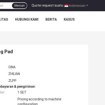
Quote request suatu
|
Indonesian
Mencari
ITAS
HUBUNGI KAMI
BERITA
KASUS
og Pad
CINA
ZHILIAN
ZLPP
mbayaran & pengiriman:
der:
1 SET
Pricing according to machine
configuration