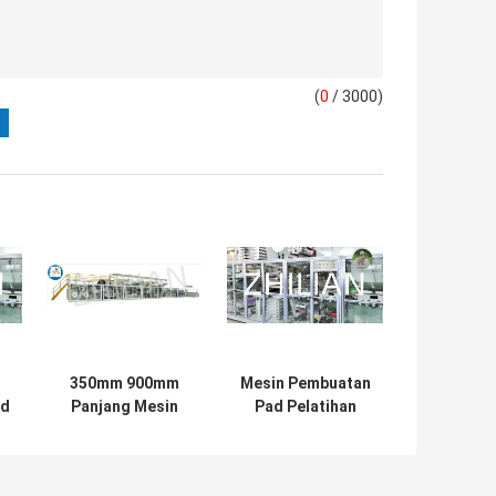
(
0
/ 3000)
350mm 900mm
Mesin Pembuatan
ad
Panjang Mesin
Pad Pelatihan
Pet Pad 170 m /
Hewan Peliharaan
m
mnt
300 m / mnt