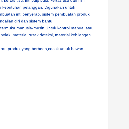
kertas tisu, inti pulp bulu, kertas tisu dan film
an kebutuhan pelanggan. Digunakan untuk
pembuatan inti penyerap, sistem pembuatan produk
endalian diri dan sistem bantu.
antarmuka manusia-mesin.Untuk kontrol manual atau
nolak, material rusak deteksi, material kehilangan
kuran produk yang berbeda,cocok untuk hewan