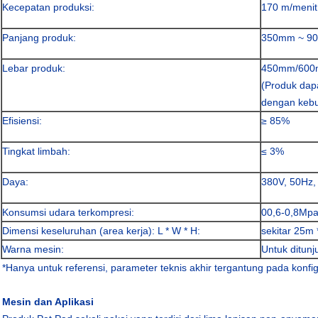
Kecepatan produksi:
170 m/menit
Panjang produk:
350mm ~ 9
Lebar produk:
450mm/60
(Produk dap
dengan keb
Efisiensi:
≥ 85%
Tingkat limbah:
≤ 3%
Daya:
380V, 50Hz,
Konsumsi udara terkompresi:
00,6-0,8Mpa
Dimensi keseluruhan (area kerja): L * W * H:
sekitar 25m 
Warna mesin:
Untuk ditunj
*Hanya untuk referensi, parameter teknis akhir tergantung pada konfig
Mesin dan Aplikasi