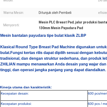
Model:
Detai
Warna Mesin:
Ditunjuk oleh Pembeli
efisie
Mesin PLC Breast Pad
,
jalur produksi bant
Menyoroti:
130mm Mesin Payudara Pad
Mesin bantalan payudara tipe bulat klasik ZLBP
Klasical Round Type Breast Pad Machine digunakan untuk
bulat.Fungsi kertas rilis dapat dipilih sesuai dengan kebu
tradisional, dan dengan struktur sederhana, dan produk l
ZHILIAN mampu menawarkan Anda desain yang wajar dan
tinggi, dan operasi jangka panjang yang dapat diandalkan.
Kinerja utama dan karakteristik:
Kecepatan desain:
600 pcs/men
Kecepatan produksi:
600 pcs / me