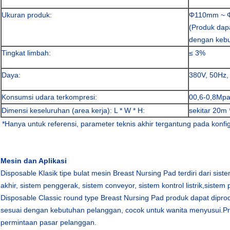
Ukuran produk:
Φ110mm ~ 
(Produk dap
dengan keb
Tingkat limbah:
≤ 3%
Daya:
380V, 50Hz,
Konsumsi udara terkompresi:
00,6-0,8Mpa
Dimensi keseluruhan (area kerja): L * W * H:
sekitar 20m 
*Hanya untuk referensi, parameter teknis akhir tergantung pada konfig
Mesin dan Aplikasi
Disposable Klasik tipe bulat mesin Breast Nursing Pad terdiri dari si
akhir, sistem penggerak, sistem conveyor, sistem kontrol listrik,sistem
Disposable Classic round type Breast Nursing Pad produk dapat diprod
sesuai dengan kebutuhan pelanggan, cocok untuk wanita menyusui.P
permintaan pasar pelanggan.