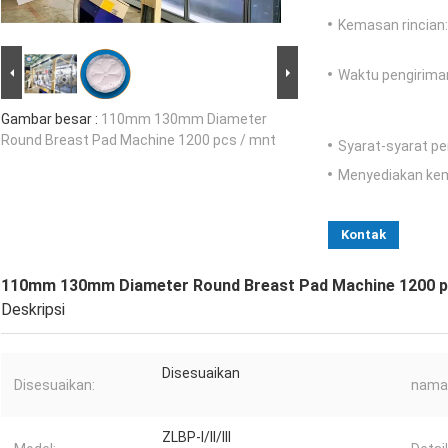
Kemasan rincian:
Waktu pengirima
Gambar besar :
110mm 130mm Diameter
Round Breast Pad Machine 1200 pcs / mnt
Syarat-syarat p
Menyediakan ke
Kontak
110mm 130mm Diameter Round Breast Pad Machine 1200 p
Deskripsi
Disesuaikan
Disesuaikan:
nama
ZLBP-I/II/III