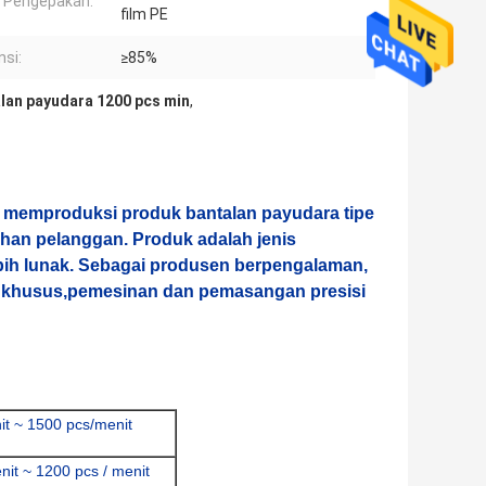
l Pengepakan:
film PE
nsi:
≥85%
alan payudara 1200 pcs min
,
 memproduksi produk bantalan payudara tipe
tuhan pelanggan. Produk adalah jenis
ebih lunak. Sebagai produsen berpengalaman,
 khusus,pemesinan dan pemasangan presisi
it ~ 1500 pcs/menit
nit ~ 1200 pcs / menit