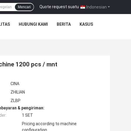
Quote request suatu
|
Indonesian
Mencari
ITAS
HUBUNGI KAMI
BERITA
KASUS
hine 1200 pcs / mnt
CINA
ZHILIAN
ZLBP
mbayaran & pengiriman:
der:
1 SET
Pricing according to machine
configuration