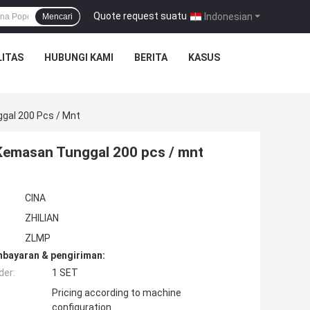
Quote request suatu
|
Indonesian
Mencari
ITAS
HUBUNGI KAMI
BERITA
KASUS
gal 200 Pcs / Mnt
 Kemasan Tunggal 200 pcs / mnt
CINA
ZHILIAN
ZLMP
mbayaran & pengiriman:
der:
1 SET
Pricing according to machine
configuration