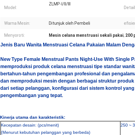
ZLMP-I/II/III
Model:
Detai
Warna Mesin:
Ditunjuk oleh Pembeli
efisie
Menyoroti:
Mesin celana menstruasi sekali pakai
,
200 
Jenis Baru Wanita Menstruasi Celana Pakaian Malam Deng
New Type Female Menstrual Pants Night-Use With Single 
memproduksi produk celana menstruasi tipe standar wan
bertahun-tahun pengembangan profesional dan pengalama
dan memproduksi mesin dengan berbagai struktur produk
dari setiap pelanggan, konfigurasi dari sistem kontrol yan
pengembangan yang tepat.
Kinerja utama dan karakteristik:
Kecepatan desain: (pcs/menit)
250 ~ 
(Menurut kebutuhan pelanggan yang berbeda)