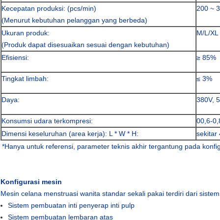
Kecepatan produksi: (pcs/min)
200 ~ 
(Menurut kebutuhan pelanggan yang berbeda)
Ukuran produk:
M/L/XL
(Produk dapat disesuaikan sesuai dengan kebutuhan)
Efisiensi:
≥ 85%
Tingkat limbah:
≤ 3%
Daya:
380V, 
Konsumsi udara terkompresi:
00,6-0
Dimensi keseluruhan (area kerja): L * W * H:
sekitar
*Hanya untuk referensi, parameter teknis akhir tergantung pada konfig
Konfigurasi mesin
Mesin celana menstruasi wanita standar sekali pakai terdiri dari sistem
Sistem pembuatan inti penyerap inti pulp
Sistem pembuatan lembaran atas